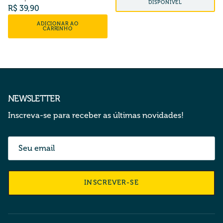
DISPONÍVEL
Preço normal
R$ 39,90
ADICIONAR AO
CARRINHO
NEWSLETTER
Inscreva-se para receber as últimas novidades!
INSCREVER-SE