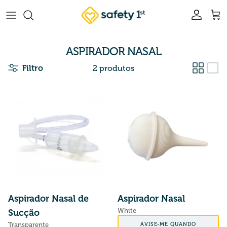
Pular para o conteúdo
Conta
Car
ASPIRADOR NASAL
Filtro
2 produtos
Aspirador Nasal de
Aspirador Nasal
White
Sucção
Preço normal
AVISE-ME QUANDO
Transparente