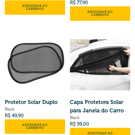
Preço normal
R$ 77,90
ADICIONAR AO
CARRINHO
ADICIONAR AO
CARRINHO
Protetor Solar Duplo
Capa Protetora Solar
Black
para Janela do Carro
Preço normal
R$ 49,90
Black
Preço normal
R$ 99,00
ADICIONAR AO
CARRINHO
ADICIONAR AO