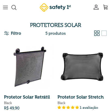
Pular para o conteúdo
Conta
Car
PROTETORES SOLAR
Filtro
5 produtos
Protetor Solar Retrátil
Protetor Solar Stretch
Black
Black
Preço normal
1 avaliação
R$ 49,90