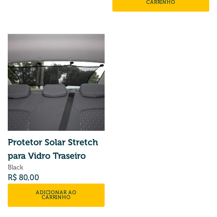
CARRINHO
Protetor Solar Stretch
para Vidro Traseiro
Black
Preço normal
R$ 80,00
ADICIONAR AO
CARRINHO