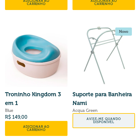
ADICIONAR AO
ADICIONAR AO
CARRINHO
CARRINHO
Novo
Novo
Troninho Kingdom 3
Suporte para Banheira
em 1
Nami
Blue
Acqua Green
Preço normal
Preço normal
R$ 149,00
AVISE-ME QUANDO
DISPONÍVEL
ADICIONAR AO
CARRINHO