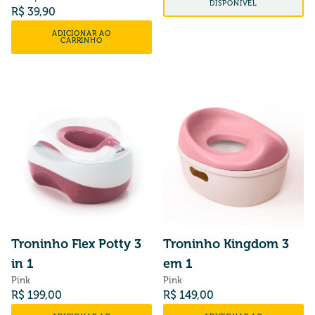
DISPONÍVEL
Preço normal
R$ 39,90
ADICIONAR AO
CARRINHO
Troninho Flex Potty 3
Troninho Kingdom 3
in 1
em 1
Pink
Pink
Preço normal
Preço normal
R$ 199,00
R$ 149,00