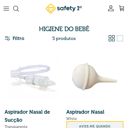
Pular para o conteúdo
Conta
Car
HIGIENE DO BEBÊ
Filtro
5 produtos
Aspirador Nasal de
Aspirador Nasal
White
Sucção
Preço normal
AVISE-ME QUANDO
Transparente