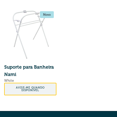
Novo
Novo
Suporte para Banheira
Nami
White
Preço normal
AVISE-ME QUANDO
DISPONÍVEL