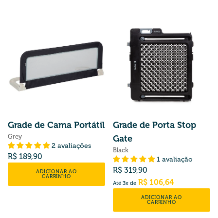
Grade de Cama Portátil
Grade de Porta Stop
Grey
Gate
2 avaliações
Black
Preço normal
R$ 189,90
1 avaliação
Preço normal
R$ 319,90
ADICIONAR AO
CARRINHO
R$ 106,64
Até 3x de
ADICIONAR AO
CARRINHO