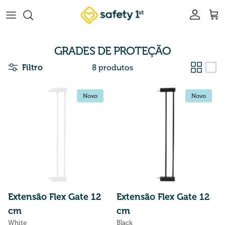
Pular para o conteúdo
Conta
Car
GRADES DE PROTEÇÃO
Filtro
8 produtos
Novo
Novo
Novo
Novo
Extensão Flex Gate 12
Extensão Flex Gate 12
cm
cm
White
Black