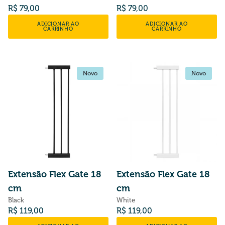
Preço normal
Preço normal
R$ 79,00
R$ 79,00
ADICIONAR AO
ADICIONAR AO
CARRINHO
CARRINHO
Novo
Novo
Novo
Novo
Extensão Flex Gate 18
Extensão Flex Gate 18
cm
cm
Black
White
Preço normal
Preço normal
R$ 119,00
R$ 119,00