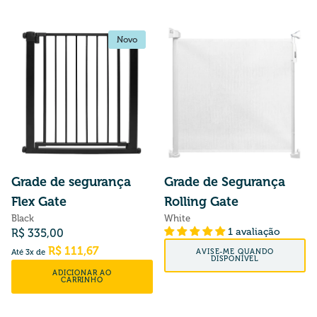
Novo
Novo
Grade de segurança
Grade de Segurança
Flex Gate
Rolling Gate
Black
White
Preço normal
1 avaliação
R$ 335,00
Preço normal
R$ 111,67
AVISE-ME QUANDO
Até 3x de
DISPONÍVEL
ADICIONAR AO
CARRINHO