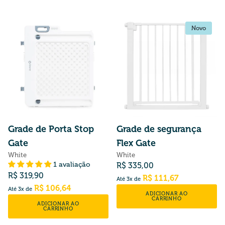
Novo
Novo
Grade de Porta Stop
Grade de segurança
Gate
Flex Gate
White
White
Preço normal
1 avaliação
R$ 335,00
Preço normal
R$ 319,90
R$ 111,67
Até 3x de
R$ 106,64
Até 3x de
ADICIONAR AO
CARRINHO
ADICIONAR AO
CARRINHO