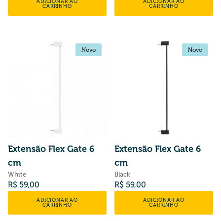
ADICIONAR AO
ADICIONAR AO
CARRINHO
CARRINHO
Novo
Novo
Novo
Novo
Extensão Flex Gate 6
Extensão Flex Gate 6
cm
cm
White
Black
Preço normal
Preço normal
R$ 59,00
R$ 59,00
ADICIONAR AO
ADICIONAR AO
CARRINHO
CARRINHO