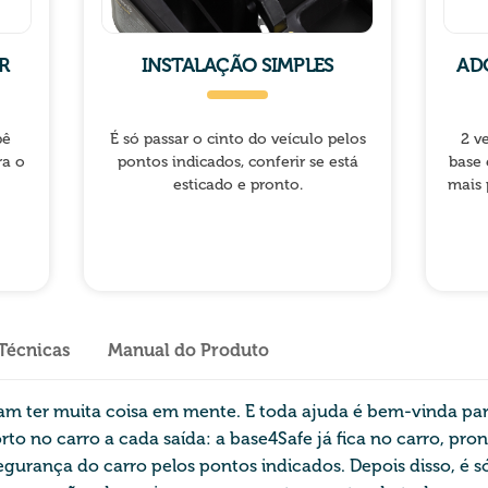
R
INSTALAÇÃO SIMPLES
AD
bê
É só passar o cinto do veículo pelos
2 v
ra o
pontos indicados, conferir se está
base 
esticado e pronto.
mais 
 Técnicas
Manual do Produto
m ter muita coisa em mente. E toda ajuda é bem-vinda para f
to no carro a cada saída: a base4Safe já fica no carro, pron
segurança do carro pelos pontos indicados. Depois disso, é s