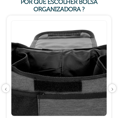
POR QUE ESCOLHER BOLSA
ORGANIZADORA ?
‹
›