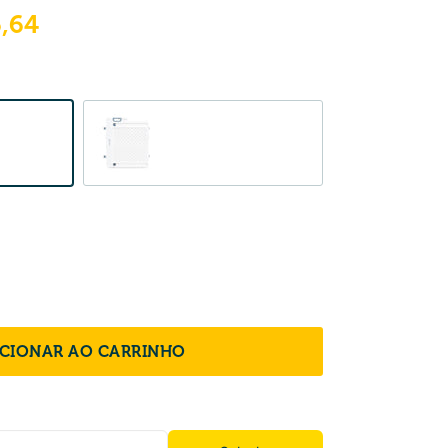
,64
White
ICIONAR AO CARRINHO