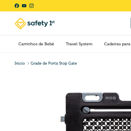
Pular para o conteúdo
Facebook
YouTube
Instagram
Carrinhos de Bebê
Travel System
Cadeiras para
Inicio
Grade de Porta Stop Gate
Pular para as informações do produto