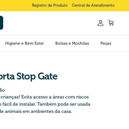
Registro de Produto
Central de Atendimento
Conta
Carrinho
Higiene e Bem Estar
Bolsas e Mochilas
Peças
orta Stop Gate
ção
 crianças! Evita acesso a áreas com riscos
 e fácil de instalar. Também pode ser usada
 de animais em ambientes da casa.