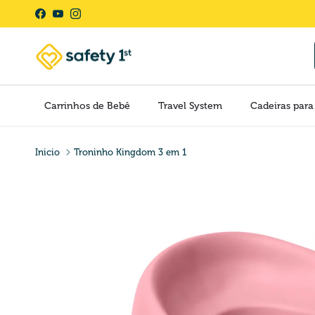
Pular para o conteúdo
Facebook
YouTube
Instagram
Carrinhos de Bebê
Travel System
Cadeiras para
Inicio
Troninho Kingdom 3 em 1
Pular para as informações do produto