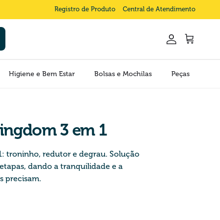
Registro de Produto
Central de Atendimento
Conta
Carrinho
Higiene e Bem Estar
Bolsas e Mochilas
Peças
Kingdom 3 em 1
1: troninho, redutor e degrau. Solução
 etapas, dando a tranquilidade e a
is precisam.