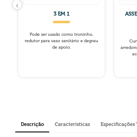
‹
3 EM 1
ASS
Pode ser usado como troninho,
redutor para vaso sanitário e degrau
Cur
de apoio.
arredon
ac
Descrição
Características
Especificações