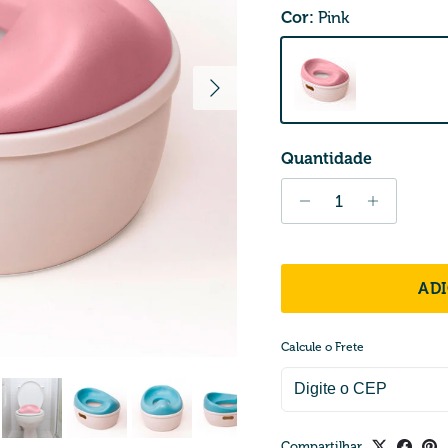
Cor:
Pink
Próximo
Pink
Quantidade
AD
Calcule o Frete
Compartilhar